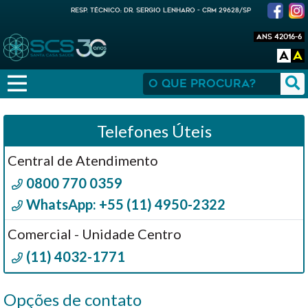
RESP. TÉCNICO: DR. SERGIO LENHARO - CRM 29628/SP
ANS 42016-6
A
A
Telefones Úteis
Central de Atendimento
0800 770 0359
WhatsApp: +55 (11) 4950-2322
Comercial - Unidade Centro
(11) 4032-1771
Opções de contato